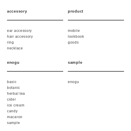
accessory
product
ear accessory
mobile
hair accessory
lookbook
ring
goods
necklace
enogu
sample
basic
enogu
botanic
herbal tea
cider
ice cream
candy
macaron
sample