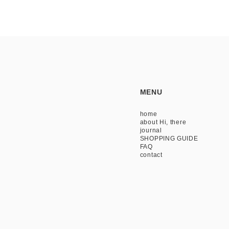
MENU
home
about Hi, there
journal
SHOPPING GUIDE
FAQ
contact