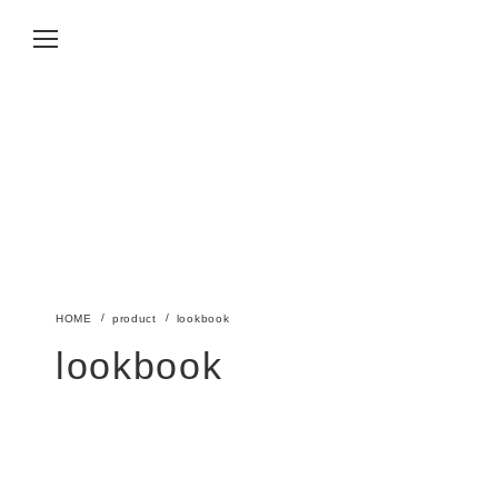
product
lookbook
lookbook