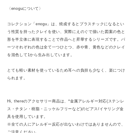
〈enoguについて〉
コレクション「enogu」は、焼成するとプラスチックになるとい
う性質を持ったクレイを使い、実際にえのぐで描いた図案の色と
形を半立体に表現することで作品へと昇華するシリーズです。パ
ーツそれぞれの色は全て一つひとつ、赤や青、黄色などのクレイ
を混色して1から生み出しています。
とても軽い素材を使っているため耳への負担も少なく、楽につけ
られます。
Hi, thereのアクセサリー商品は、*金属アレルギー対応(ステンレ
ス・チタン・樹脂・ニッケルフリーなど)のピアス/イヤリング金
具を使用しています。
※全ての人にアレルギー反応が出ないわけではありませんので、
ご注意ください。