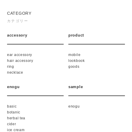
CATEGORY
カテゴリー
accessory
product
ear accessory
mobile
hair accessory
lookbook
ring
goods
necklace
enogu
sample
basic
enogu
botanic
herbal tea
cider
ice cream