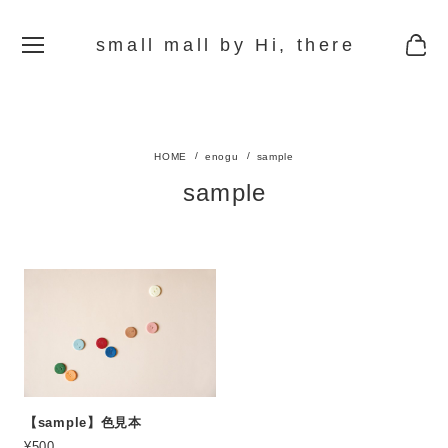
small mall by Hi, there
enogu
sample
sample
【sample】色見本
¥500