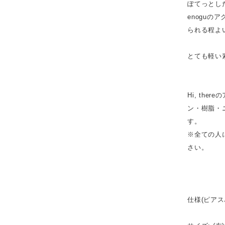
ぽてっとし
enogu
られる程よ
とても軽い
Hi, th
ン・樹脂・
す。
※全ての人
さい。
仕様(ピアス