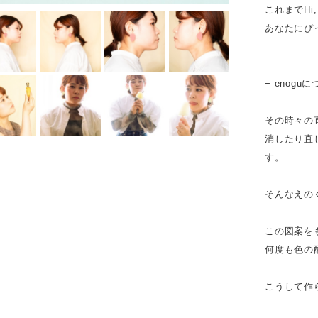
これまでHi
あなたにぴ
− enoguに
その時々の
消したり直
す。
そんなえの
この図案を
何度も色の
こうして作