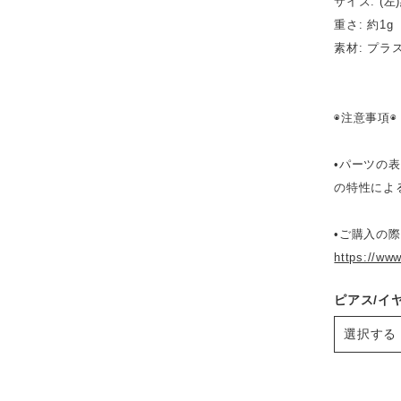
サイズ: (左)
重さ: 約1g
素材: プラ
◉注意事項◉
•パーツの
の特性によ
•ご購入の
https://www
ピアス/イ