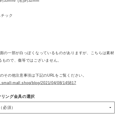
約33mm/ (右)約32mm
スチック
表面の一部が白っぽくなっているものがありますが、こちらは素材
るもので、傷等ではございません。
際のその他注意事項は下記のURLをご覧ください。
.small-mall.shop/blog/2021/04/08/145817
ヤリング金具の選択