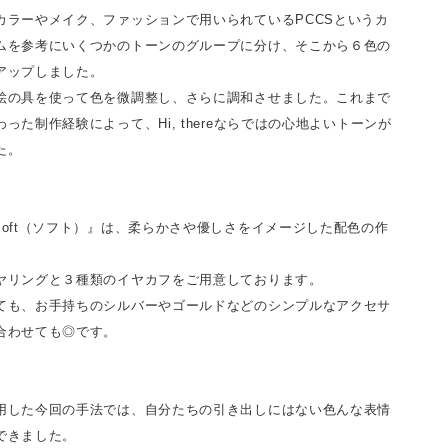
カラーやメイク、ファッションで用いられているPCCSというカ
ムを参考にいくつかのトーンのグループに分け、そこから６色の
アップしました。
絵の具を使って色を微調整し、さらに調和させました。これまで
った制作経験によって、Hi, thereならではの心地よいトーンが
た。
soft（ソフト）』は、柔らかさや優しさをイメージした配色の作
ヤリングと３種類のイヤカフをご用意しております。
ても、お手持ちのシルバーやゴールドなどのシンプルなアクセサ
合わせても◎です。
用した今回の手法では、自分たちの引き出しにはない色んな表情
できました。