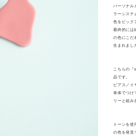
パーソナル
ラーシステ
色をピック
最終的には
の色にこだわ
生まれまし
こちらの『
品です。
ピアス／イ
単体でつけ
リーと組み
トーンを使
の色を発見