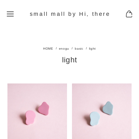
small mall by Hi, there
enogu
basic
light
light