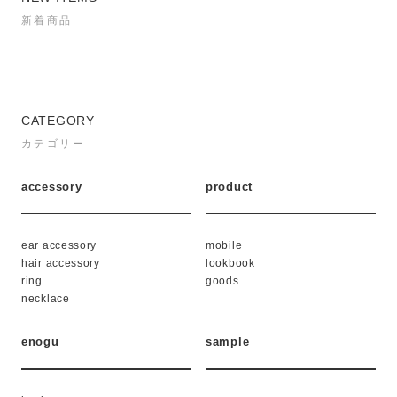
新着商品
CATEGORY
カテゴリー
accessory
product
ear accessory
mobile
hair accessory
lookbook
ring
goods
necklace
enogu
sample