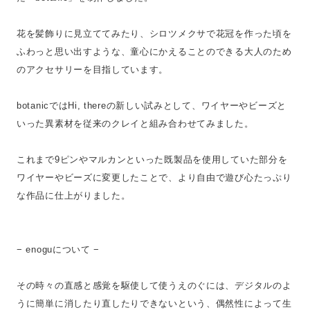
花を髪飾りに見立ててみたり、シロツメクサで花冠を作った頃を
ふわっと思い出すような、童心にかえることのできる大人のため
のアクセサリーを目指しています。
botanicではHi, thereの新しい試みとして、ワイヤーやビーズと
いった異素材を従来のクレイと組み合わせてみました。
これまで9ピンやマルカンといった既製品を使用していた部分を
ワイヤーやビーズに変更したことで、より自由で遊び心たっぷり
な作品に仕上がりました。
− enoguについて −
その時々の直感と感覚を駆使して使うえのぐには、デジタルのよ
うに簡単に消したり直したりできないという、偶然性によって生